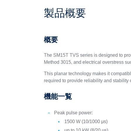
製品概要
概要
The SM15T TVS series is designed to prot
Method 3015, and electrical overstress s
This planar technology makes it compatib
required to provide reliability and stability
機能一覧
Peak pulse power:
1500 W (10/1000 μs)
up to 10 kW (8/20 μs)