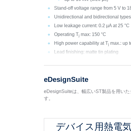
Stand-off voltage range from 5 V to 1
Unidirectional and bidirectional type
Low leakage current: 0.2 µA at 25 °C
Operating T
max: 150 °C
j
High power capability at T
max.: up 
j
Lead finishing: matte tin plating
eDesignSuite
eDesignSuiteは、幅広いST製
す。
デバイス用熱電