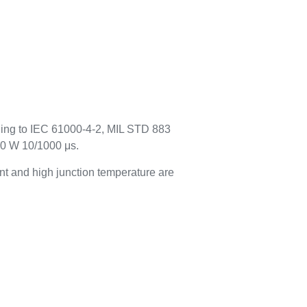
rding to IEC 61000-4-2, MIL STD 883
00 W 10/1000 μs.
t and high junction temperature are