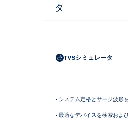
タ
TVSシミュレータ
システム定格とサージ波形
•
最適なデバイスを検索およ
•