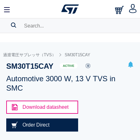
SEARCH HISTORY
BOOKMARK
過渡電圧サプレッサ（TVS）
SM30T15CAY
SM30T15CAY
Please
log in
to show your saved searches.
ACTIVE
Automotive 3000 W, 13 V TVS in
SMC
Download datasheet
Order Direct