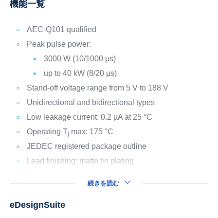
機能一覧
AEC-Q101 qualified
Peak pulse power:
3000 W (10/1000 μs)
up to 40 kW (8/20 μs)
Stand-off voltage range from 5 V to 188 V
Unidirectional and bidirectional types
Low leakage current: 0.2 µA at 25 °C
Operating T
max: 175 °C
j
JEDEC registered package outline
Lead finishing: matte tin plating
続きを読む
eDesignSuite