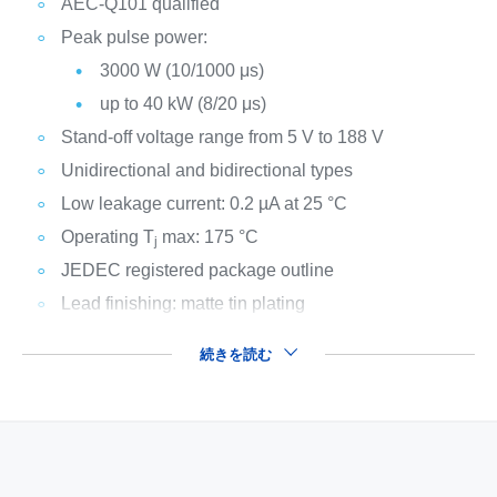
AEC-Q101 qualified
Peak pulse power:
3000 W (10/1000 μs)
up to 40 kW (8/20 μs)
Stand-off voltage range from 5 V to 188 V
Unidirectional and bidirectional types
Low leakage current: 0.2 µA at 25 °C
Operating T
max: 175 °C
j
JEDEC registered package outline
Lead finishing: matte tin plating
続きを読む