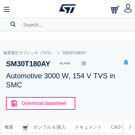
SEARCH HISTORY
BOOKMARK
過渡電圧サプレッサ（TVS）
SM30T180AY
SM30T180AY
Please
log in
to show your saved searches.
ACTIVE
Automotive 3000 W, 154 V TVS in
SMC
Download datasheet
概要
サンプル & 購入
ドキュメント
CADリソー