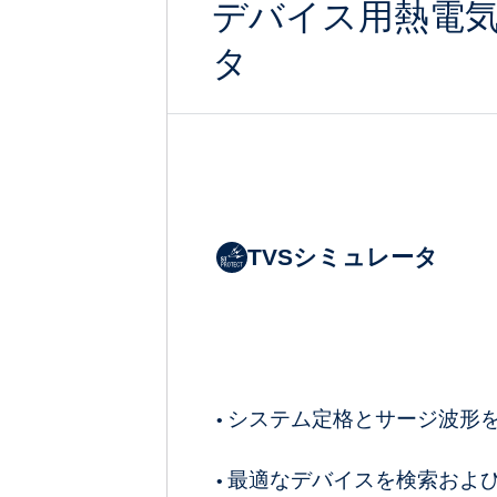
デバイス用熱電
タ
TVSシミュレータ
システム定格とサージ波形
•
最適なデバイスを検索およ
•