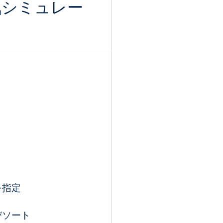
気シミュレー
を指定
びソート