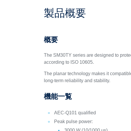
製品概要
概要
The SM30TY series are designed to protect
according to ISO 10605.
The planar technology makes it compatible
long-term reliability and stability.
機能一覧
AEC-Q101 qualified
Peak pulse power:
3000 W (10/1000 μs)