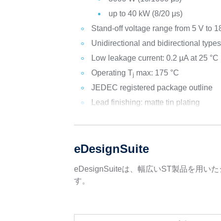
up to 40 kW (8/20 μs)
Stand-off voltage range from 5 V to 1
Unidirectional and bidirectional type
Low leakage current: 0.2 µA at 25 °C
Operating T
max: 175 °C
j
JEDEC registered package outline
Lead finishing: matte tin plating
eDesignSuite
eDesignSuiteは、幅広いST製
す。