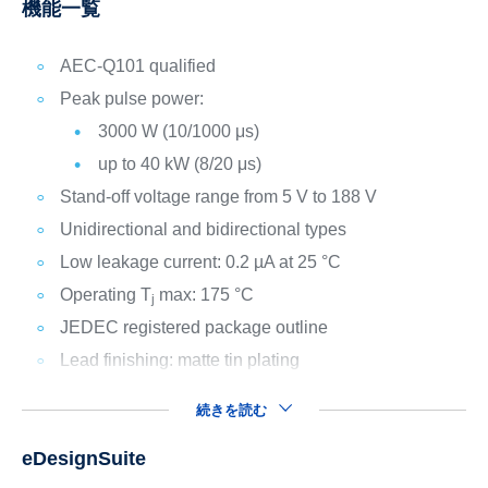
機能一覧
AEC-Q101 qualified
Peak pulse power:
3000 W (10/1000 μs)
up to 40 kW (8/20 μs)
Stand-off voltage range from 5 V to 188 V
Unidirectional and bidirectional types
Low leakage current: 0.2 µA at 25 °C
Operating T
max: 175 °C
j
JEDEC registered package outline
Lead finishing: matte tin plating
続きを読む
eDesignSuite