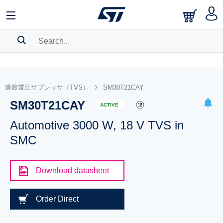
SEARCH HISTORY
BOOKMARK
過渡電圧サプレッサ（TVS）
SM30T21CAY
SM30T21CAY
Please
log in
to show your saved searches.
ACTIVE
Automotive 3000 W, 18 V TVS in
SMC
Download datasheet
Order Direct