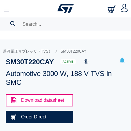
SEARCH HISTORY
BOOKMARK
過渡電圧サプレッサ（TVS）
SM30T220CAY
SM30T220CAY
Please
log in
to show your saved searches.
ACTIVE
Automotive 3000 W, 188 V TVS in
SMC
Download datasheet
Order Direct