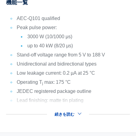
機能一覧
AEC-Q101 qualified
Peak pulse power:
3000 W (10/1000 μs)
up to 40 kW (8/20 μs)
Stand-off voltage range from 5 V to 188 V
Unidirectional and bidirectional types
Low leakage current: 0.2 µA at 25 °C
Operating T
max: 175 °C
j
JEDEC registered package outline
Lead finishing: matte tin plating
続きを読む