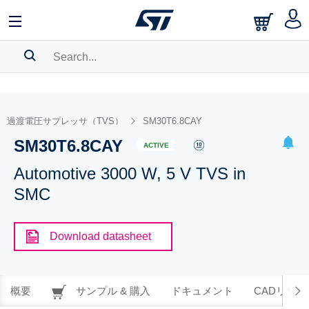
SEARCH HISTORY
BOOKMARK
過渡電圧サプレッサ（TVS）
SM30T6.8CAY
SM30T6.8CAY
Please
log in
to show your saved searches.
ACTIVE
Automotive 3000 W, 5 V TVS in
SMC
Download datasheet
概要
サンプル & 購入
ドキュメント
CADリソー