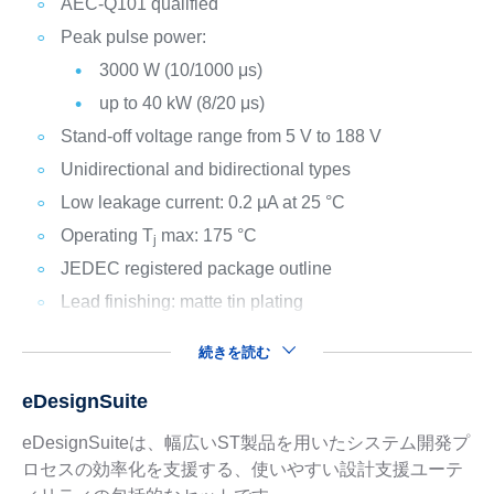
AEC-Q101 qualified
Peak pulse power:
3000 W (10/1000 μs)
up to 40 kW (8/20 μs)
Stand-off voltage range from 5 V to 188 V
Unidirectional and bidirectional types
Low leakage current: 0.2 µA at 25 °C
Operating T
max: 175 °C
j
JEDEC registered package outline
Lead finishing: matte tin plating
続きを読む
eDesignSuite
eDesignSuiteは、幅広いST製品を用いたシステム開発プ
ロセスの効率化を支援する、使いやすい設計支援ユーテ