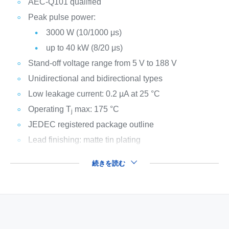
AEC-Q101 qualified
Peak pulse power:
3000 W (10/1000 μs)
up to 40 kW (8/20 μs)
Stand-off voltage range from 5 V to 188 V
Unidirectional and bidirectional types
Low leakage current: 0.2 µA at 25 °C
Operating T
max: 175 °C
j
JEDEC registered package outline
Lead finishing: matte tin plating
続きを読む