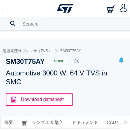
SEARCH HISTORY
BOOKMARK
過渡電圧サプレッサ（TVS）
SM30T75AY
SM30T75AY
Please
log in
to show your saved searches.
ACTIVE
Automotive 3000 W, 64 V TVS in
SMC
Download datasheet
概要
サンプル & 購入
ドキュメント
CADリソー