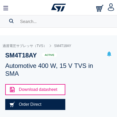
SEARCH HISTORY
BOOKMARK
過渡電圧サプレッサ（TVS）
SM4T18AY
SM4T18AY
Please
log in
to show your saved searches.
ACTIVE
Automotive 400 W, 15 V TVS in
SMA
Download datasheet
Order Direct