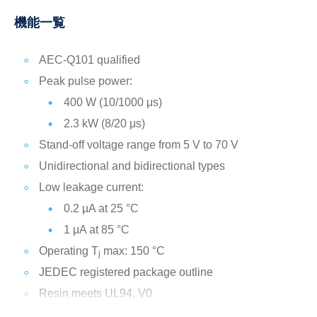
機能一覧
AEC-Q101 qualified
Peak pulse power:
400 W (10/1000 μs)
2.3 kW (8/20 μs)
Stand-off voltage range from 5 V to 70 V
Unidirectional and bidirectional types
Low leakage current:
0.2 µA at 25 °C
1 μA at 85 °C
Operating T
max: 150 °C
j
JEDEC registered package outline
Resin meets UL94, V0