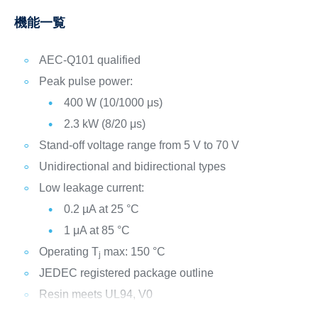
機能一覧
AEC-Q101 qualified
Peak pulse power:
400 W (10/1000 μs)
2.3 kW (8/20 μs)
Stand-off voltage range from 5 V to 70 V
Unidirectional and bidirectional types
Low leakage current:
0.2 µA at 25 °C
1 μA at 85 °C
Operating T
max: 150 °C
j
JEDEC registered package outline
Resin meets UL94, V0