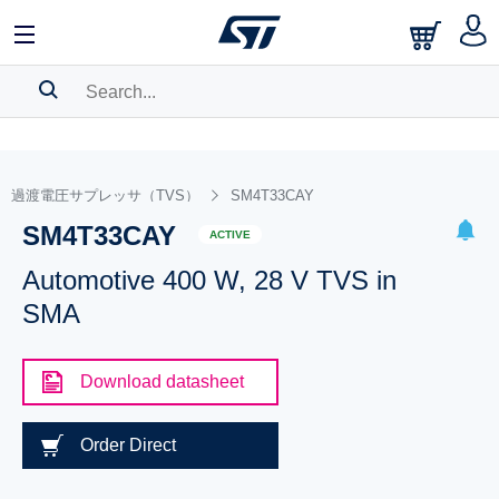
SEARCH HISTORY
BOOKMARK
過渡電圧サプレッサ（TVS）
SM4T33CAY
SM4T33CAY
Please
log in
to show your saved searches.
ACTIVE
Automotive 400 W, 28 V TVS in
SMA
Download datasheet
Order Direct