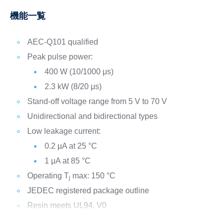
機能一覧
AEC-Q101 qualified
Peak pulse power:
400 W (10/1000 μs)
2.3 kW (8/20 μs)
Stand-off voltage range from 5 V to 70 V
Unidirectional and bidirectional types
Low leakage current:
0.2 µA at 25 °C
1 μA at 85 °C
Operating T
max: 150 °C
j
JEDEC registered package outline
Resin meets UL94, V0