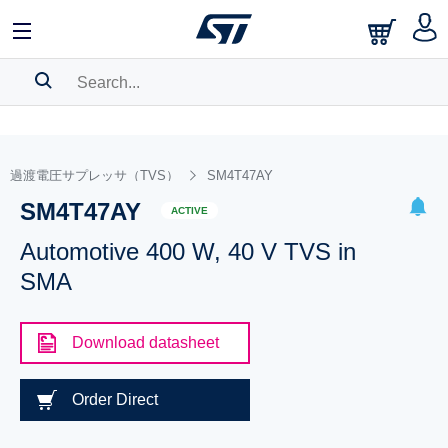
SEARCH HISTORY
BOOKMARK
過渡電圧サプレッサ（TVS）
SM4T47AY
SM4T47AY
Please
log in
to show your saved searches.
ACTIVE
Automotive 400 W, 40 V TVS in
SMA
Download datasheet
Order Direct