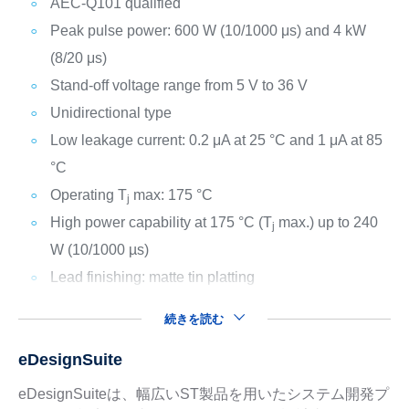
AEC-Q101 qualified
Peak pulse power: 600 W (10/1000 μs) and 4 kW
(8/20 μs)
Stand-off voltage range from 5 V to 36 V
Unidirectional type
Low leakage current: 0.2 μA at 25 °C and 1 μA at 85
°C
Operating T
max: 175 °C
j
High power capability at 175 °C (T
max.) up to 240
j
W (10/1000 µs)
Lead finishing: matte tin platting
続きを読む
eDesignSuite
eDesignSuiteは、幅広いST製品を用いたシステム開発プ