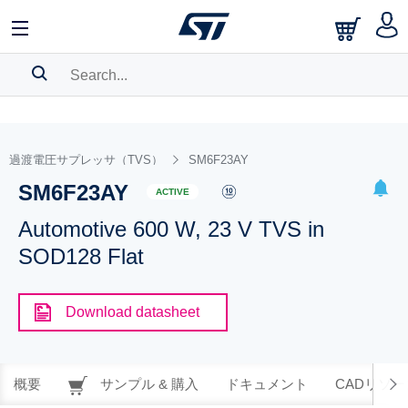
SEARCH HISTORY
BOOKMARK
過渡電圧サプレッサ（TVS）
SM6F23AY
SM6F23AY
Please
log in
to show your saved searches.
ACTIVE
Automotive 600 W, 23 V TVS in
SOD128 Flat
Download datasheet
概要
サンプル & 購入
ドキュメント
CADリソー