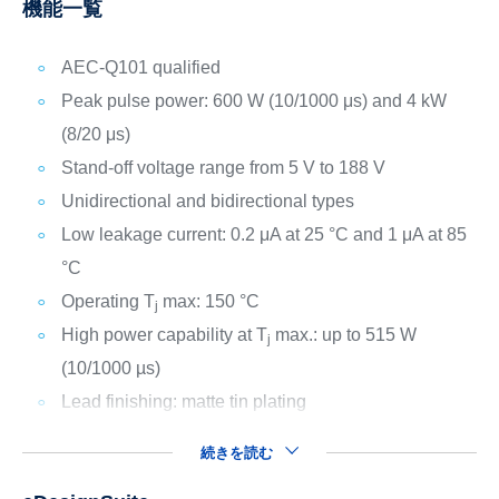
機能一覧
AEC-Q101 qualified
Peak pulse power: 600 W (10/1000 μs) and 4 kW
(8/20 μs)
Stand-off voltage range from 5 V to 188 V
Unidirectional and bidirectional types
Low leakage current: 0.2 μA at 25 °C and 1 μA at 85
°C
Operating T
max: 150 °C
j
High power capability at T
max.: up to 515 W
j
(10/1000 µs)
Lead finishing: matte tin plating
続きを読む