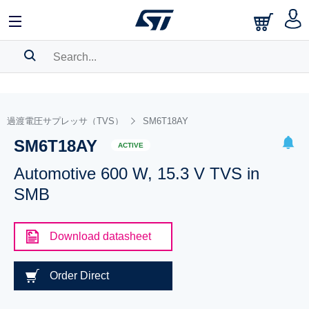
SEARCH HISTORY
BOOKMARK
過渡電圧サプレッサ（TVS）
SM6T18AY
SM6T18AY
Please
log in
to show your saved searches.
ACTIVE
Automotive 600 W, 15.3 V TVS in
SMB
Download datasheet
Order Direct