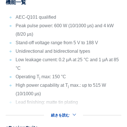
機能一覧
AEC-Q101 qualified
Peak pulse power: 600 W (10/1000 μs) and 4 kW
(8/20 μs)
Stand-off voltage range from 5 V to 188 V
Unidirectional and bidirectional types
Low leakage current: 0.2 μA at 25 °C and 1 μA at 85
°C
Operating T
max: 150 °C
j
High power capability at T
max.: up to 515 W
j
(10/1000 µs)
Lead finishing: matte tin plating
続きを読む