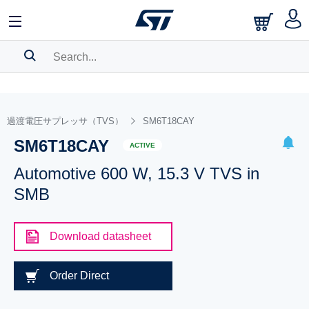
SEARCH HISTORY
BOOKMARK
過渡電圧サプレッサ（TVS）
SM6T18CAY
SM6T18CAY
Please
log in
to show your saved searches.
ACTIVE
Automotive 600 W, 15.3 V TVS in
SMB
Download datasheet
Order Direct