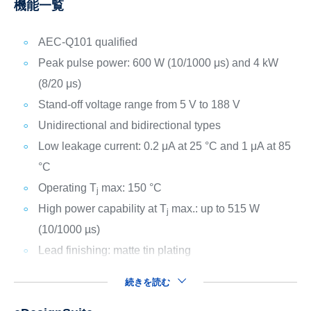
機能一覧
AEC-Q101 qualified
Peak pulse power: 600 W (10/1000 μs) and 4 kW
(8/20 μs)
Stand-off voltage range from 5 V to 188 V
Unidirectional and bidirectional types
Low leakage current: 0.2 μA at 25 °C and 1 μA at 85
°C
Operating T
max: 150 °C
j
High power capability at T
max.: up to 515 W
j
(10/1000 µs)
Lead finishing: matte tin plating
続きを読む