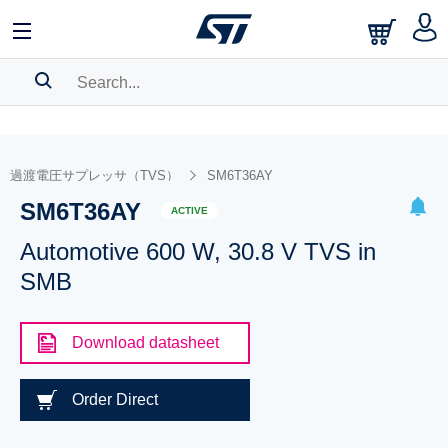
SEARCH HISTORY
BOOKMARK
過渡電圧サプレッサ（TVS）
SM6T36AY
SM6T36AY
Please
log in
to show your saved searches.
ACTIVE
Automotive 600 W, 30.8 V TVS in
SMB
Download datasheet
Order Direct