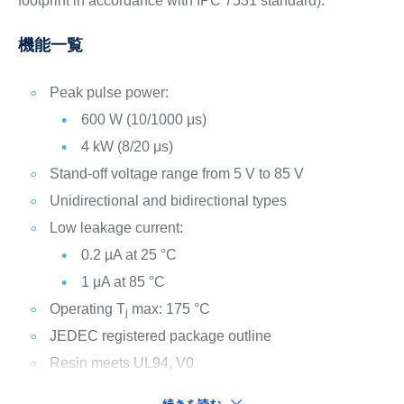
footprint in accordance with IPC 7531 standard).
機能一覧
Peak pulse power:
600 W (10/1000 μs)
4 kW (8/20 μs)
Stand-off voltage range from 5 V to 85 V
Unidirectional and bidirectional types
Low leakage current:
0.2 µA at 25 °C
1 μA at 85 °C
Operating T
max: 175 °C
j
JEDEC registered package outline
Resin meets UL94, V0