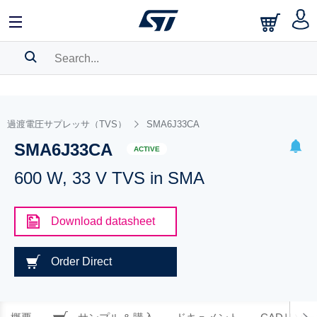
SEARCH HISTORY
BOOKMARK
過渡電圧サプレッサ（TVS）
SMA6J33CA
SMA6J33CA
Please
log in
to show your saved searches.
ACTIVE
600 W, 33 V TVS in SMA
Download datasheet
Order Direct