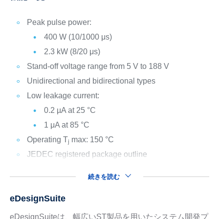
Peak pulse power:
400 W (10/1000 μs)
2.3 kW (8/20 μs)
Stand-off voltage range from 5 V to 188 V
Unidirectional and bidirectional types
Low leakage current:
0.2 µA at 25 °C
1 μA at 85 °C
Operating T
max: 150 °C
j
JEDEC registered package outline
続きを読む
eDesignSuite
eDesignSuiteは、幅広いST製品を用いたシステム開発プ