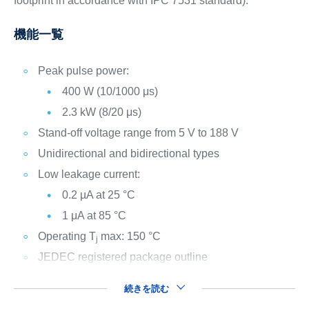
footprint in accordance with IPC 7531 standard).
機能一覧
Peak pulse power:
400 W (10/1000 μs)
2.3 kW (8/20 μs)
Stand-off voltage range from 5 V to 188 V
Unidirectional and bidirectional types
Low leakage current:
0.2 µA at 25 °C
1 μA at 85 °C
Operating T
max: 150 °C
j
JEDEC registered package outline
続きを読む