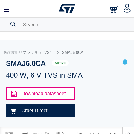
SEARCH HISTORY
BOOKMARK
過渡電圧サプレッサ（TVS）
SMAJ6.0CA
SMAJ6.0CA
Please
log in
to show your saved searches.
ACTIVE
400 W, 6 V TVS in SMA
Download datasheet
Order Direct