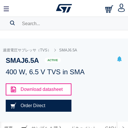
SEARCH HISTORY
BOOKMARK
過渡電圧サプレッサ（TVS）
SMAJ6.5A
SMAJ6.5A
Please
log in
to show your saved searches.
ACTIVE
400 W, 6.5 V TVS in SMA
Download datasheet
Order Direct