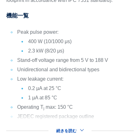
footprint in accordance with IPC 7531 standard).
機能一覧
Peak pulse power:
400 W (10/1000 μs)
2.3 kW (8/20 μs)
Stand-off voltage range from 5 V to 188 V
Unidirectional and bidirectional types
Low leakage current:
0.2 µA at 25 °C
1 μA at 85 °C
Operating T
max: 150 °C
j
JEDEC registered package outline
続きを読む