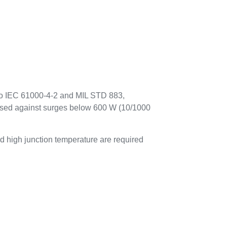
 to IEC 61000-4-2 and MIL STD 883,
 used against surges below 600 W (10/1000
 high junction temperature are required