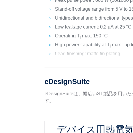
Peak pulse power: 600 W (10/1000 μs
Stand-off voltage range from 5 V to 1
Unidirectional and bidirectional type
Low leakage current: 0.2 μA at 25 °C
Operating T
max: 150 °C
j
High power capability at T
max.: up t
j
Lead finishing: matte tin plating
eDesignSuite
eDesignSuiteは、幅広いST製
す。
デバイス用熱電