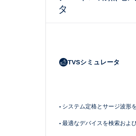
タ
TVSシミュレータ
システム定格とサージ波形
•
最適なデバイスを検索およ
•