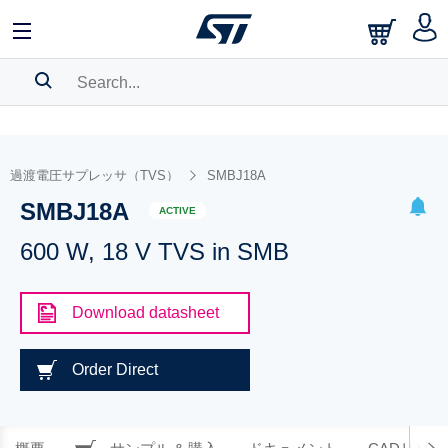
SEARCH HISTORY
BOOKMARK
過渡電圧サプレッサ（TVS）
SMBJ18A
SMBJ18A
Please
log in
to show your saved searches.
ACTIVE
600 W, 18 V TVS in SMB
Download datasheet
Order Direct