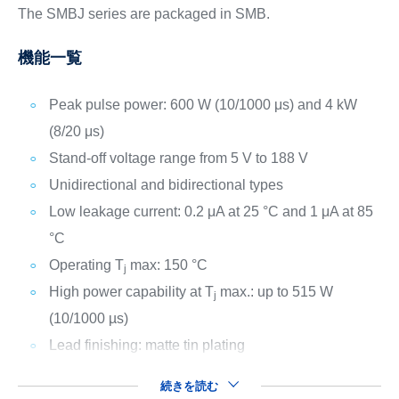
The SMBJ series are packaged in SMB.
機能一覧
Peak pulse power: 600 W (10/1000 μs) and 4 kW
(8/20 μs)
Stand-off voltage range from 5 V to 188 V
Unidirectional and bidirectional types
Low leakage current: 0.2 μA at 25 °C and 1 μA at 85
°C
Operating T
max: 150 °C
j
High power capability at T
max.: up to 515 W
j
(10/1000 µs)
Lead finishing: matte tin plating
続きを読む