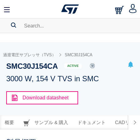
SEARCH HISTORY
BOOKMARK
過渡電圧サプレッサ（TVS）
SMC30J154CA
SMC30J154CA
Please
log in
to show your saved searches.
ACTIVE
3000 W, 154 V TVS in SMC
Download datasheet
概要
サンプル & 購入
ドキュメント
CADリソー