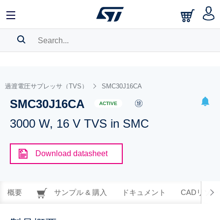
SEARCH HISTORY
BOOKMARK
過渡電圧サプレッサ（TVS）
SMC30J16CA
SMC30J16CA
Please
log in
to show your saved searches.
ACTIVE
3000 W, 16 V TVS in SMC
Download datasheet
概要
サンプル & 購入
ドキュメント
CADリソー