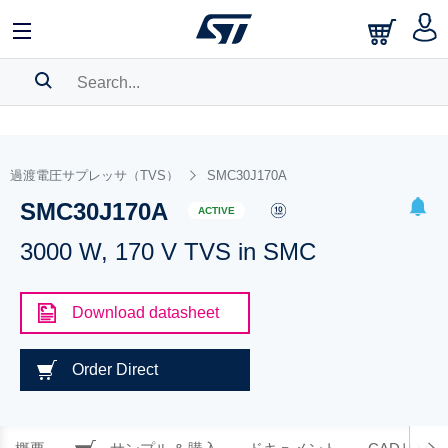
SEARCH HISTORY
BOOKMARK
過渡電圧サプレッサ（TVS）
SMC30J170A
SMC30J170A
Please
log in
to show your saved searches.
ACTIVE
3000 W, 170 V TVS in SMC
Download datasheet
Order Direct