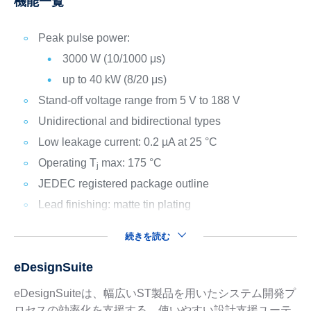
機能一覧
Peak pulse power:
3000 W (10/1000 μs)
up to 40 kW (8/20 μs)
Stand-off voltage range from 5 V to 188 V
Unidirectional and bidirectional types
Low leakage current: 0.2 µA at 25 °C
Operating T
max: 175 °C
j
JEDEC registered package outline
Lead finishing: matte tin plating
続きを読む
eDesignSuite
eDesignSuiteは、幅広いST製品を用いたシステム開発プ
ロセスの効率化を支援する、使いやすい設計支援ユーテ