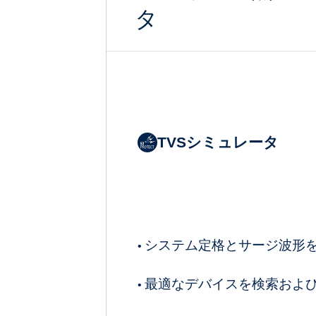
タ
TVSシミュレータ
システム定格とサージ波形
•
最適なデバイスを検索およ
•