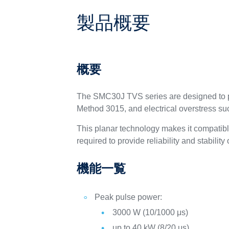
製品概要
概要
The SMC30J TVS series are designed to pr
Method 3015, and electrical overstress s
This planar technology makes it compatib
required to provide reliability and stability
機能一覧
Peak pulse power:
3000 W (10/1000 μs)
up to 40 kW (8/20 μs)