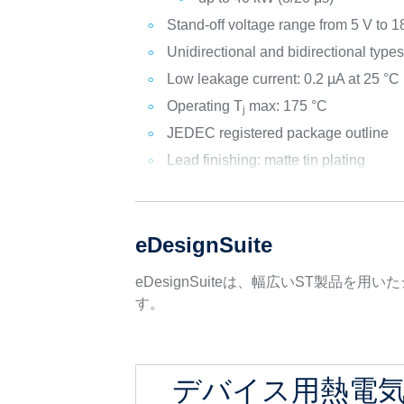
Stand-off voltage range from 5 V to 1
Unidirectional and bidirectional type
Low leakage current: 0.2 µA at 25 °C
Operating T
max: 175 °C
j
JEDEC registered package outline
Lead finishing: matte tin plating
eDesignSuite
eDesignSuiteは、幅広いST製
す。
デバイス用熱電