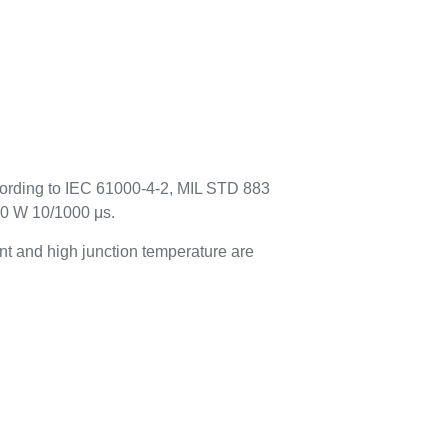
cording to IEC 61000-4-2, MIL STD 883
00 W 10/1000 μs.
t and high junction temperature are