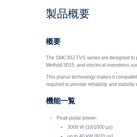
製品概要
概要
The SMC30J TVS series are designed to pr
Method 3015, and electrical overstress s
This planar technology makes it compatib
required to provide reliability and stability
機能一覧
Peak pulse power:
3000 W (10/1000 μs)
up to 40 kW (8/20 μs)