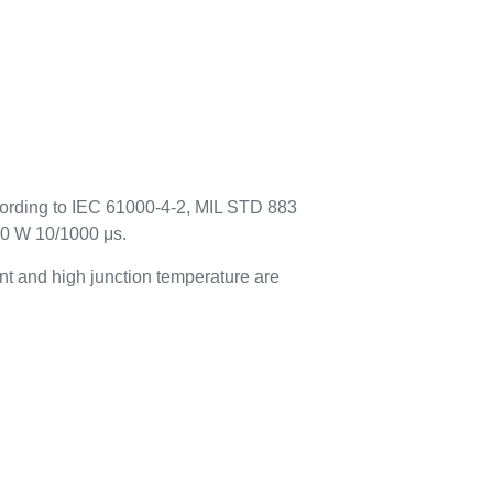
cording to IEC 61000-4-2, MIL STD 883
00 W 10/1000 μs.
t and high junction temperature are