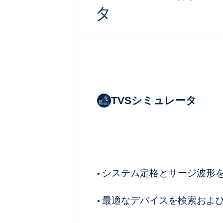
タ
TVSシミュレータ
システム定格とサージ波形
•
最適なデバイスを検索およ
•