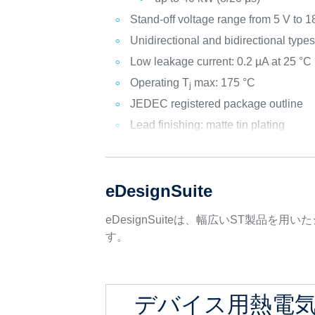
Stand-off voltage range from 5 V to 1
Unidirectional and bidirectional type
Low leakage current: 0.2 µA at 25 °C
Operating T
max: 175 °C
j
JEDEC registered package outline
Lead finishing: matte tin plating
eDesignSuite
eDesignSuiteは、幅広いST製
す。
デバイス用熱電