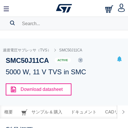
SEARCH HISTORY
BOOKMARK
過渡電圧サプレッサ（TVS）
SMC50J11CA
SMC50J11CA
Please
log in
to show your saved searches.
ACTIVE
5000 W, 11 V TVS in SMC
Download datasheet
概要
サンプル & 購入
ドキュメント
CADリソー