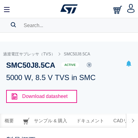
SEARCH HISTORY
BOOKMARK
過渡電圧サプレッサ（TVS）
SMC50J8.5CA
SMC50J8.5CA
Please
log in
to show your saved searches.
ACTIVE
5000 W, 8.5 V TVS in SMC
Download datasheet
概要
サンプル & 購入
ドキュメント
CADリソー