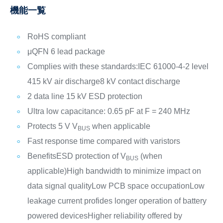
機能一覧
RoHS compliant
μQFN 6 lead package
Complies with these standards:
IEC 61000-4-2 level
4
15 kV air discharge
8 kV contact discharge
2 data line 15 kV ESD protection
Ultra low capacitance: 0.65 pF at F = 240 MHz
Protects 5 V V
when applicable
BUS
Fast response time compared with varistors
Benefits
ESD protection of V
(when
BUS
applicable)
High bandwidth to minimize impact on
data signal quality
Low PCB space occupation
Low
leakage current profides longer operation of battery
powered devices
Higher reliability offered by