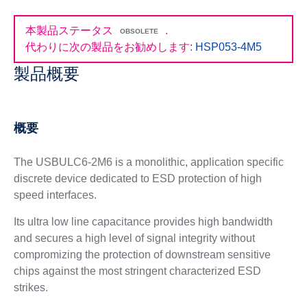
本製品ステータス
.
OBSOLETE
代わりに次の製品をお勧めします:
HSP053-4M5
製品概要
概要
The USBULC6-2M6 is a monolithic, application specific
discrete device dedicated to ESD protection of high
speed interfaces.
Its ultra low line capacitance provides high bandwidth
and secures a high level of signal integrity without
compromizing the protection of downstream sensitive
chips against the most stringent characterized ESD
strikes.