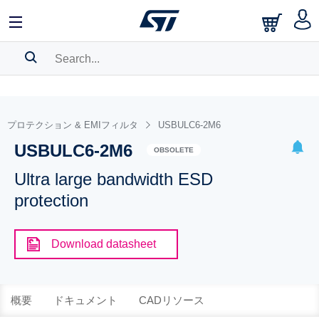
SEARCH HISTORY
BOOKMARK
プロテクション & EMIフィルタ
USBULC6-2M6
USBULC6-2M6
Please
log in
to show your saved searches.
OBSOLETE
Ultra large bandwidth ESD
protection
Download datasheet
概要
ドキュメント
CADリソース