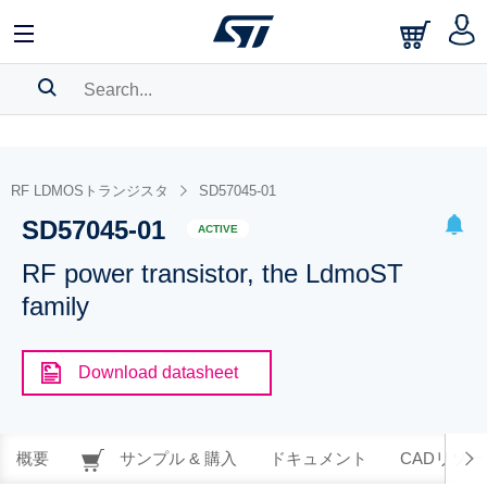
SEARCH HISTORY
BOOKMARK
RF LDMOSトランジスタ
SD57045-01
SD57045-01
Please
log in
to show your saved searches.
ACTIVE
RF power transistor, the LdmoST
family
Download datasheet
概要
サンプル & 購入
ドキュメント
CADリソー