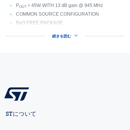
P
= 45W WITH 13 dB gain @ 945 MHz
OUT
COMMON SOURCE CONFIGURATION
BeO FREE PACKAGE
続きを読む
STについて