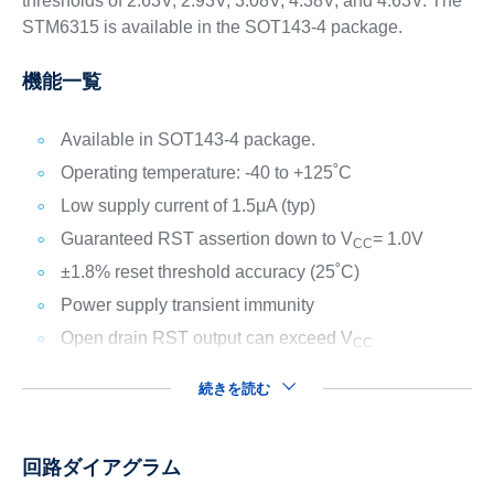
thresholds of 2.63V, 2.93V, 3.08V, 4.38V, and 4.63V. The
STM6315 is available in the SOT143-4 package.
機能一覧
Available in SOT143-4 package.
Operating temperature: -40 to +125˚C
Low supply current of 1.5μA (typ)
Guaranteed
RST assertion down to V
= 1.0V
CC
±1.8% reset threshold accuracy (25˚C)
Power supply transient immunity
Open drain
RST output can exceed V
CC
続きを読む
回路ダイアグラム