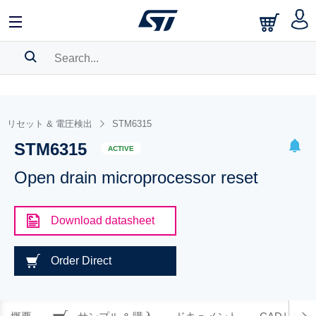
SEARCH HISTORY
BOOKMARK
リセット & 電圧検出
STM6315
STM6315
Please
log in
to show your saved searches.
ACTIVE
Open drain microprocessor reset
Download datasheet
Order Direct