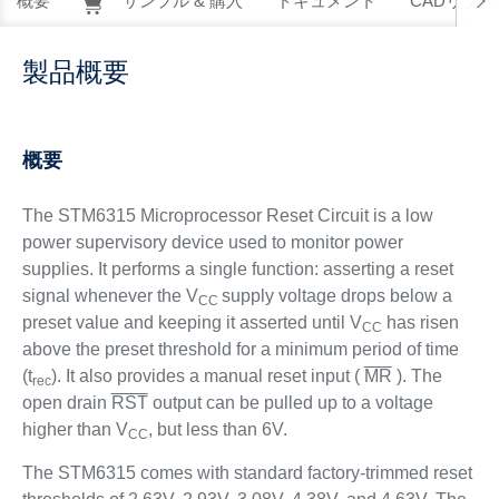
概要
サンプル & 購入
ドキュメント
CADリソー
製品概要
概要
The STM6315 Microprocessor Reset Circuit is a low
power supervisory device used to monitor power
supplies. It performs a single function: asserting a reset
signal whenever the V
supply voltage drops below a
CC
preset value and keeping it asserted until V
has risen
CC
above the preset threshold for a minimum period of time
(t
). It also provides a manual reset input (
MR
). The
rec
open drain
RST
output can be pulled up to a voltage
higher than V
, but less than 6V.
CC
The STM6315 comes with standard factory-trimmed reset