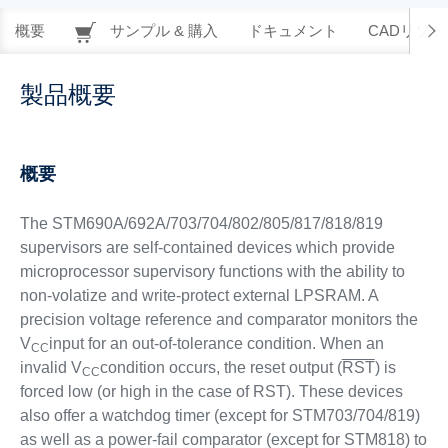
概要
サンプル & 購入
ドキュメント
CADリソー
製品概要
概要
The STM690A/692A/703/704/802/805/817/818/819
supervisors are self-contained devices which provide
microprocessor supervisory functions with the ability to
non-volatize and write-protect external LPSRAM. A
precision voltage reference and comparator monitors the
V
input for an out-of-tolerance condition. When an
CC
invalid V
condition occurs, the reset output (
RST
) is
CC
forced low (or high in the case of RST). These devices
also offer a watchdog timer (except for STM703/704/819)
as well as a power-fail comparator (except for STM818) to