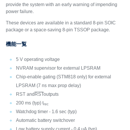
provide the system with an early warning of impending
power failure.
These devices are available in a standard 8-pin SOIC
package or a space-saving 8-pin TSSOP package.
機能一覧
5 V operating voltage
NVRAM supervisor for external LPSRAM
Chip-enable gating (STM818 only) for external
LPSRAM (7 ns max prop delay)
RST and
RST
outputs
200 ms (typ) t
rec
Watchdog timer - 1.6 sec (typ)
Automatic battery switchover
Low battery supply current - 0.4 μA (typ)