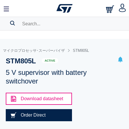
SEARCH HISTORY
BOOKMARK
マイクロプロセッサ･スーパーバイザ
STM805L
STM805L
Please
log in
to show your saved searches.
ACTIVE
5 V supervisor with battery
switchover
Download datasheet
Order Direct