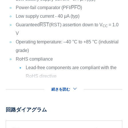
Power-fail comparator (PFI/
PFO
)
Low supply current - 40 μA (typ)
Guaranteed
RST
(RST) assertion down to V
= 1.0
CC
V
Operating temperature: –40 °C to +85 °C (industrial
grade)
RoHS compliance
Lead-free components are compliant with the
RoHS directive
続きを読む
回路ダイアグラム