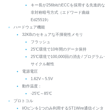
キー長が256bitのECCを採用する先進的な
非対称暗号方式（エドワード曲線
Ed25519）
ハードウェア機能
32KBのセキュアな不揮発性メモリ
フラッシュ
25℃環境で10年間のデータ保持
25℃環境で100,000回の消去 / プログラム･
サイクル耐性
電源電圧
1.62V～5.5V
動作温度：
-25℃～85℃
プロトコル
I/Oピンを1つのみ利用するST1Wire通信インタ