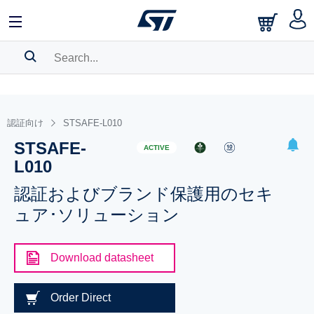
SEARCH HISTORY
BOOKMARK
認証向け
STSAFE-L010
STSAFE-
Please
log in
to show your saved searches.
ACTIVE
L010
認証およびブランド保護用のセキ
ュア･ソリューション
Download datasheet
Order Direct