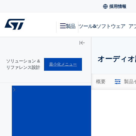
採用情報
製品
ツール&ソフトウェア
ア
オーディオ
ソリューション &
最小化メニュー
リファレンス設計
概要
製品
エ
ッ
ジ
AI
ソ
リ
ュ
ー