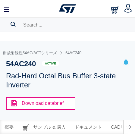
SEARCH HISTORY
BOOKMARK
耐放射線性54AC/ACTシリーズ
54AC240
54AC240
Please
log in
to show your saved searches.
ACTIVE
Rad-Hard Octal Bus Buffer 3-state
Inverter
Download databrief
概要
サンプル & 購入
ドキュメント
CADリソー