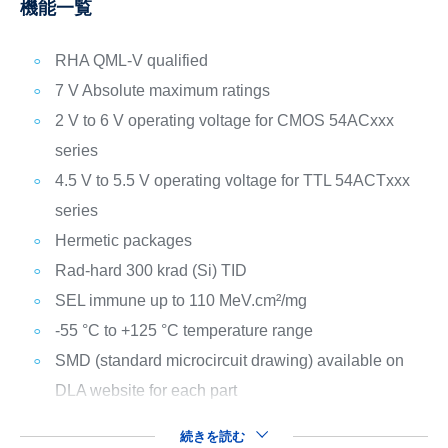
機能一覧
RHA QML-V qualified
7 V Absolute maximum ratings
2 V to 6 V operating voltage for CMOS 54ACxxx
series
4.5 V to 5.5 V operating voltage for TTL 54ACTxxx
series
Hermetic packages
Rad-hard 300 krad (Si) TID
SEL immune up to 110 MeV.cm²/mg
-55 °C to +125 °C temperature range
SMD (standard microcircuit drawing) available on
DLA website for each part
続きを読む