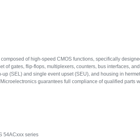
mposed of high-speed CMOS functions, specifically designed t
 of gates, flip-flops, multiplexers, counters, bus interfaces, and
h-up (SEL) and single event upset (SEU), and housing in herme
TMicroelectronics guarantees full compliance of qualified parts 
OS 54ACxxx series