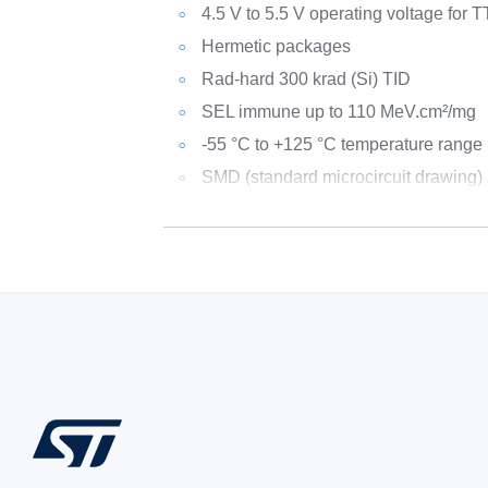
4.5 V to 5.5 V operating voltage for
Hermetic packages
Rad-hard 300 krad (Si) TID
SEL immune up to 110 MeV.cm²/mg
-55 °C to +125 °C temperature range
SMD (standard microcircuit drawing) 