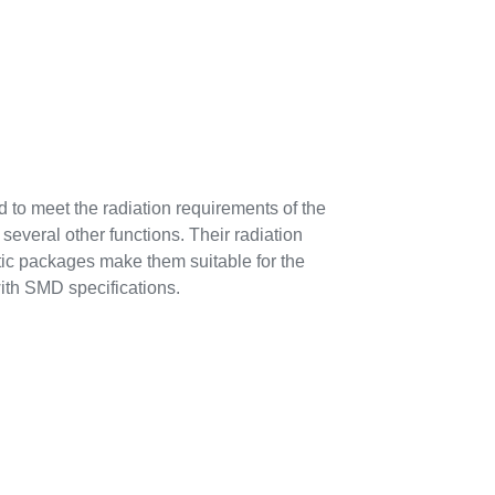
o meet the radiation requirements of the
 several other functions. Their radiation
tic packages make them suitable for the
with SMD specifications.