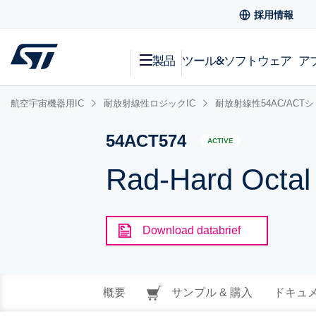
採用情報
製品
ツール&ソフトウェア
ア
航空宇宙機器用IC
耐放射線性ロジックIC
耐放射線性54AC/ACT
54ACT574
ACTIVE
Rad-Hard Octal 
Download databrief
概要
サンプル & 購入
ドキュ