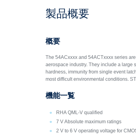
製品概要
概要
The 54ACxxxx and 54ACTxxxx series are co
aerospace industry. They include a large set
hardness, immunity from single event latc
most difficult environmental conditions. S
機能一覧
RHA QML-V qualified
7 V Absolute maximum ratings
2 V to 6 V operating voltage for CM