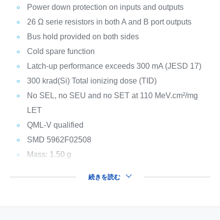
Power down protection on inputs and outputs
26 Ω serie resistors in both A and B port outputs
Bus hold provided on both sides
Cold spare function
Latch-up performance exceeds 300 mA (JESD 17)
300 krad(Si) Total ionizing dose (TID)
No SEL, no SEU and no SET at 110 MeV.cm²/mg
LET
QML-V qualified
SMD 5962F02508
Mass: 1.50 g
続きを読む