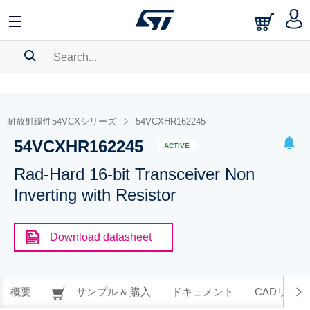
SEARCH HISTORY
BOOKMARK
耐放射線性54VCXシリーズ
54VCXHR162245
54VCXHR162245
Please
log in
to show your saved searches.
ACTIVE
Rad-Hard 16-bit Transceiver Non
Inverting with Resistor
Download datasheet
概要
サンプル & 購入
ドキュメント
CADリソー