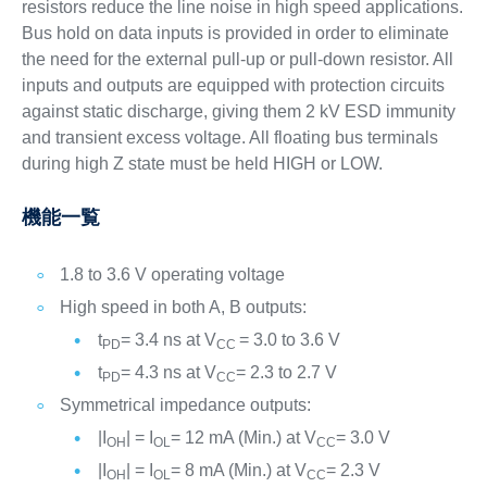
resistors reduce the line noise in high speed applications.
Bus hold on data inputs is provided in order to eliminate
the need for the external pull-up or pull-down resistor. All
inputs and outputs are equipped with protection circuits
against static discharge, giving them 2 kV ESD immunity
and transient excess voltage. All floating bus terminals
during high Z state must be held HIGH or LOW.
機能一覧
1.8 to 3.6 V operating voltage
High speed in both A, B outputs:
t
= 3.4 ns at V
= 3.0 to 3.6 V
PD
CC
t
= 4.3 ns at V
= 2.3 to 2.7 V
PD
CC
Symmetrical impedance outputs:
|I
| = I
= 12 mA (Min.) at V
= 3.0 V
OH
OL
CC
|I
| = I
= 8 mA (Min.) at V
= 2.3 V
OH
OL
CC