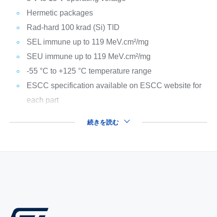
Hermetic packages
Rad-hard 100 krad (Si) TID
SEL immune up to 119 MeV.cm²/mg
SEU immune up to 119 MeV.cm²/mg
-55 °C to +125 °C temperature range
ESCC specification available on ESCC website for
each part
続きを読む