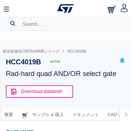
SEARCH HISTORY
BOOKMARK
耐放射線性CMOS4000Bシリーズ
HCC4019B
HCC4019B
Please
log in
to show your saved searches.
ACTIVE
Rad-hard quad AND/OR select gate
Download databrief
概要
サンプル & 購入
ドキュメント
CADリソー