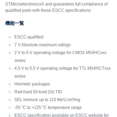
STMicroelectronics® and guarantees full compliance of
qualified parts with these ESCC specifications.
機能一覧
ESCC qualified
7 V Absolute maximum ratings
2 V to 6 V operating voltage for CMOS M54HCxxx
series
4.5 V to 5.5 V operating voltage for TTL M54HCTxxx
series
Hermetic packages
Rad-hard 50 krad (Si) TID
SEL immune up to 110 MeV.cm²/mg
-55 °C to +125 °C temperature range
ESCC specification available on ESCC website for