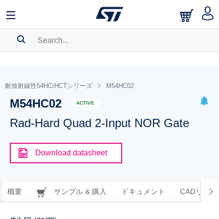
SEARCH HISTORY
BOOKMARK
耐放射線性54HC/HCTシリーズ
M54HC02
M54HC02
Please
log in
to show your saved searches.
ACTIVE
Rad-Hard Quad 2-Input NOR Gate
Download datasheet
概要
サンプル & 購入
ドキュメント
CADリソー