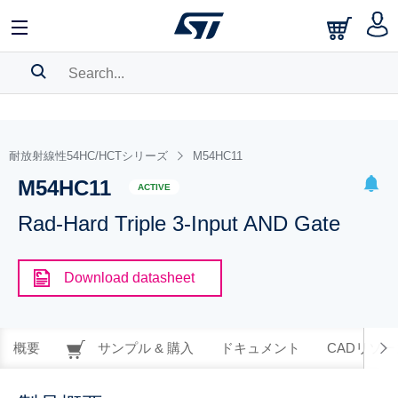
SEARCH HISTORY
BOOKMARK
耐放射線性54HC/HCTシリーズ
M54HC11
M54HC11
Please
log in
to show your saved searches.
ACTIVE
Rad-Hard Triple 3-Input AND Gate
Download datasheet
概要
サンプル & 購入
ドキュメント
CADリソー