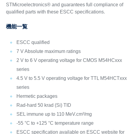
STMicroelectronics® and guarantees full compliance of
qualified parts with these ESCC specifications.
機能一覧
ESCC qualified
7 V Absolute maximum ratings
2 V to 6 V operating voltage for CMOS M54HCxxx
series
4.5 V to 5.5 V operating voltage for TTL M54HCTxxx
series
Hermetic packages
Rad-hard 50 krad (Si) TID
SEL immune up to 110 MeV.cm²/mg
-55 °C to +125 °C temperature range
ESCC specification available on ESCC website for