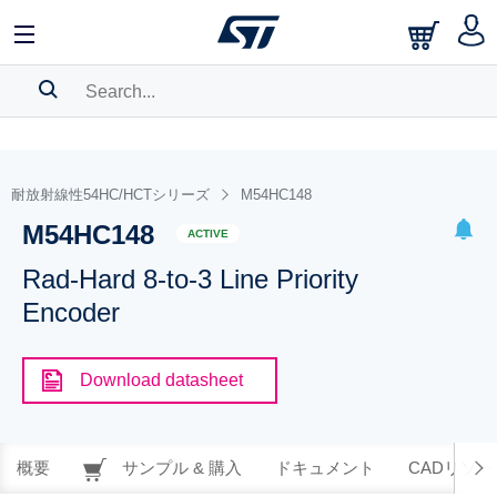
SEARCH HISTORY
BOOKMARK
耐放射線性54HC/HCTシリーズ
M54HC148
M54HC148
Please
log in
to show your saved searches.
ACTIVE
Rad-Hard 8-to-3 Line Priority
Encoder
Download datasheet
概要
サンプル & 購入
ドキュメント
CADリソー