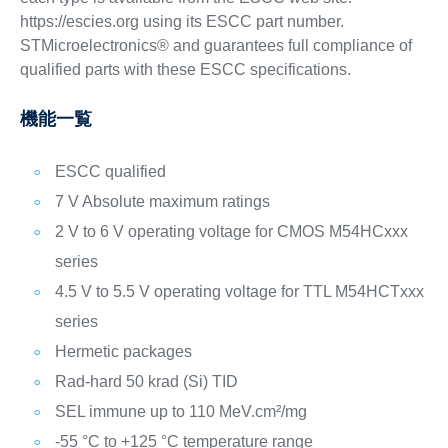
https://escies.org using its ESCC part number.
STMicroelectronics® and guarantees full compliance of
qualified parts with these ESCC specifications.
機能一覧
ESCC qualified
7 V Absolute maximum ratings
2 V to 6 V operating voltage for CMOS M54HCxxx
series
4.5 V to 5.5 V operating voltage for TTL M54HCTxxx
series
Hermetic packages
Rad-hard 50 krad (Si) TID
SEL immune up to 110 MeV.cm²/mg
-55 °C to +125 °C temperature range