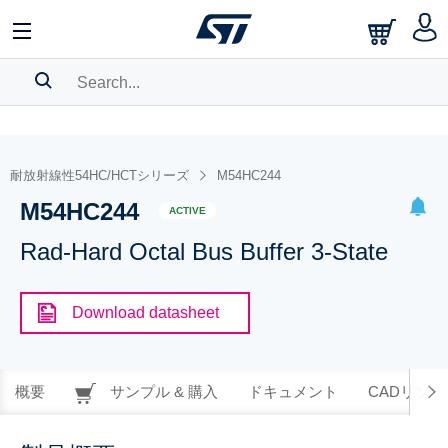
SEARCH HISTORY
BOOKMARK
耐放射線性54HC/HCTシリーズ
M54HC244
M54HC244
Please
log in
to show your saved searches.
ACTIVE
Rad-Hard Octal Bus Buffer 3-State
Download datasheet
概要
サンプル & 購入
ドキュメント
CADリソー