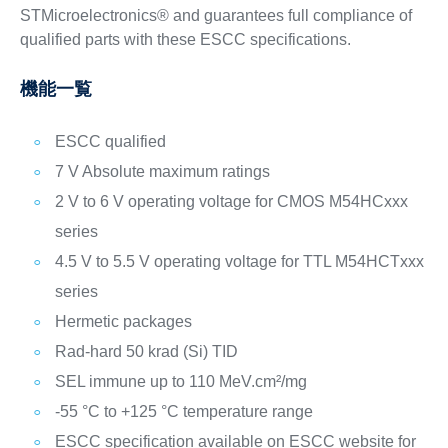
STMicroelectronics® and guarantees full compliance of
qualified parts with these ESCC specifications.
機能一覧
ESCC qualified
7 V Absolute maximum ratings
2 V to 6 V operating voltage for CMOS M54HCxxx
series
4.5 V to 5.5 V operating voltage for TTL M54HCTxxx
series
Hermetic packages
Rad-hard 50 krad (Si) TID
SEL immune up to 110 MeV.cm²/mg
-55 °C to +125 °C temperature range
ESCC specification available on ESCC website for