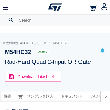
SEARCH HISTORY
BOOKMARK
耐放射線性54HC/HCTシリーズ
M54HC32
M54HC32
Please
log in
to show your saved searches.
ACTIVE
Rad-Hard Quad 2-Input OR Gate
Download datasheet
概要
サンプル & 購入
ドキュメント
CADリソー