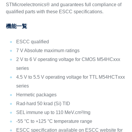
STMicroelectronics® and guarantees full compliance of
qualified parts with these ESCC specifications.
機能一覧
ESCC qualified
7 V Absolute maximum ratings
2 V to 6 V operating voltage for CMOS M54HCxxx
series
4.5 V to 5.5 V operating voltage for TTL M54HCTxxx
series
Hermetic packages
Rad-hard 50 krad (Si) TID
SEL immune up to 110 MeV.cm²/mg
-55 °C to +125 °C temperature range
ESCC specification available on ESCC website for