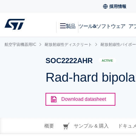
採用情報
製品
ツール&ソフトウェア
ア
航空宇宙機器用IC
耐放射線性ディスクリート
耐放射線性バイポー
SOC2222AHR
ACTIVE
Rad-hard bipolar
Download datasheet
概要
サンプル & 購入
ドキュ