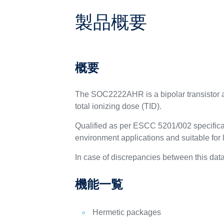
製品概要
概要
The SOC2222AHR is a bipolar transistor a
total ionizing dose (TID).
Qualified as per ESCC 5201/002 specifica
environment applications and suitable for l
In case of discrepancies between this data
機能一覧
Hermetic packages