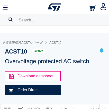
SEARCH HISTORY
BOOKMARK
過渡電圧保護ACSTシリーズ
ACST10
ACST10
Please
log in
to show your saved searches.
ACTIVE
Overvoltage protected AC switch
Download datasheet
Order Direct