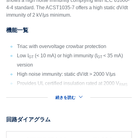
shows a high noise immunity complying with IEC 61000-
4-4 standard. The ACST1035-7 offers a high static dV/dt
immunity of 2 kV/μs minimum.
機能一覧
Triac with overvoltage crowbar protection
Low I
(< 10 mA) or high immunity (I
< 35 mA)
GT
GT
version
High noise immunity: static dV/dt > 2000 V/μs
Provides UL certified insulation rated at 2000 V
RMS
続きを読む
回路ダイアグラム