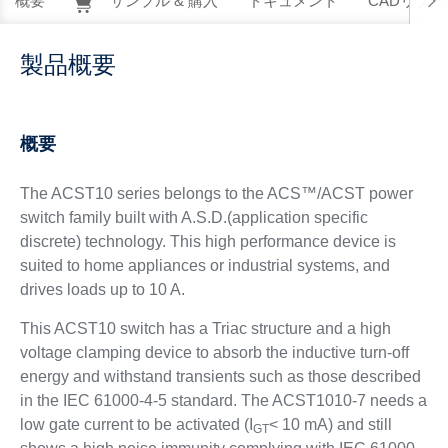
概要
サンプル & 購入
ドキュメント
CADリソー
製品概要
概要
The ACST10 series belongs to the ACS™/ACST power
switch family built with A.S.D.(application specific
discrete) technology. This high performance device is
suited to home appliances or industrial systems, and
drives loads up to 10 A.
This ACST10 switch has a Triac structure and a high
voltage clamping device to absorb the inductive turn-off
energy and withstand transients such as those described
in the IEC 61000-4-5 standard. The ACST1010-7 needs a
low gate current to be activated (I
< 10 mA) and still
GT