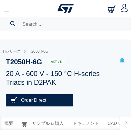
SEARCH HISTORY
BOOKMARK
Hシリーズ
T2050H-6G
T2050H-6G
Please
log in
to show your saved searches.
ACTIVE
20 A - 600 V - 150 °C H-series
Triacs in D2PAK
Order Direct
概要
サンプル & 購入
ドキュメント
CADリソー