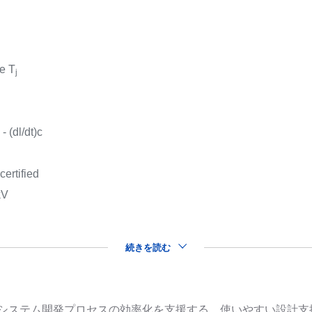
e T
j
 (dl/dt)c
ertified
kV
続きを読む
品を用いたシステム開発プロセスの効率化を支援する、使いやすい設