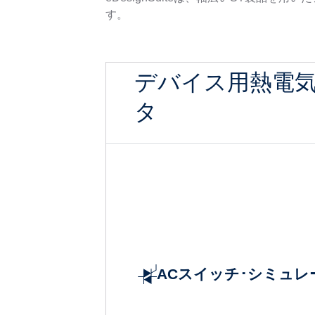
す。
デバイス用熱電
タ
ACスイッチ･シミュレ