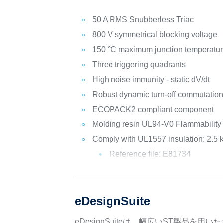
50 A RMS Snubberless Triac
800 V symmetrical blocking voltage
150 °C maximum junction temperatur
Three triggering quadrants
High noise immunity - static dV/dt
Robust dynamic turn-off commutation -
ECOPACK2 compliant component
Molding resin UL94-V0 Flammability c
Comply with UL1557 insulation: 2.5 
Reference file: E81734
eDesignSuite
eDesignSuiteは、幅広いST製