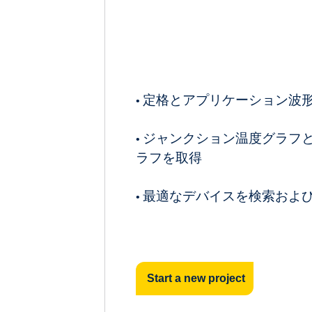
定格とアプリケーション波
•
ジャンクション温度グラフ
•
ラフを取得
最適なデバイスを検索およ
•
Start a new project