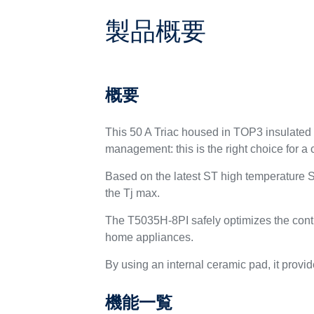
製品概要
概要
This 50 A Triac housed in TOP3 insulated
management: this is the right choice for a
Based on the latest ST high temperature Sn
the Tj max.
The T5035H-8PI safely optimizes the contro
home appliances.
By using an internal ceramic pad, it provi
機能一覧