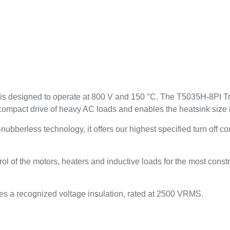
 is designed to operate at 800 V and 150 °C. The T5035H-8PI T
 compact drive of heavy AC loads and enables the heatsink size 
ubberless technology, it offers our highest specified turn off 
l of the motors, heaters and inductive loads for the most const
des a recognized voltage insulation, rated at 2500 VRMS.