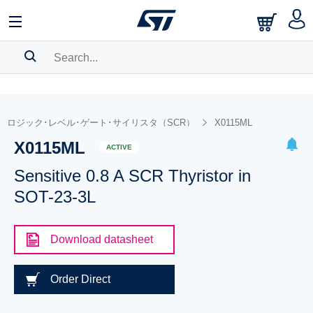
SEARCH HISTORY
BOOKMARK
ロジック･レベル･ゲート･サイリスタ（SCR）
X0115ML
X0115ML
Please
log in
to show your saved searches.
ACTIVE
Sensitive 0.8 A SCR Thyristor in
SOT-23-3L
Download datasheet
Order Direct