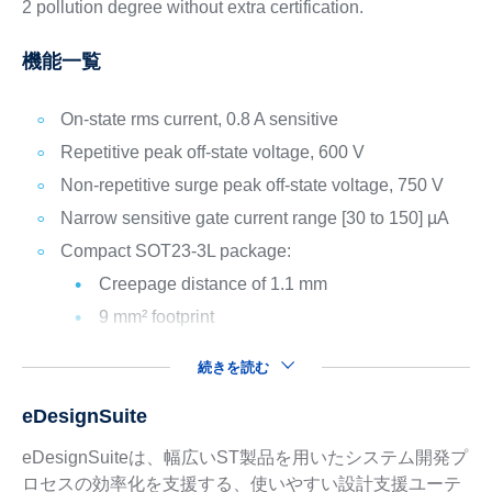
2 pollution degree without extra certification.
機能一覧
On-state rms current, 0.8 A sensitive
Repetitive peak off-state voltage, 600 V
Non-repetitive surge peak off-state voltage, 750 V
Narrow sensitive gate current range [30 to 150] µA
Compact SOT23-3L package:
Creepage distance of 1.1 mm
9 mm² footprint
続きを読む
eDesignSuite
eDesignSuiteは、幅広いST製品を用いたシステム開発プ
ロセスの効率化を支援する、使いやすい設計支援ユーテ