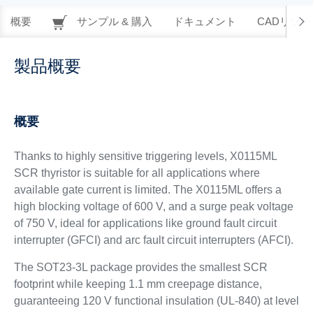
概要
サンプル & 購入
ドキュメント
CADリソー
製品概要
概要
Thanks to highly sensitive triggering levels, X0115ML
SCR thyristor is suitable for all applications where
available gate current is limited. The X0115ML offers a
high blocking voltage of 600 V, and a surge peak voltage
of 750 V, ideal for applications like ground fault circuit
interrupter (GFCI) and arc fault circuit interrupters (AFCI).
The SOT23-3L package provides the smallest SCR
footprint while keeping 1.1 mm creepage distance,
guaranteeing 120 V functional insulation (UL-840) at level