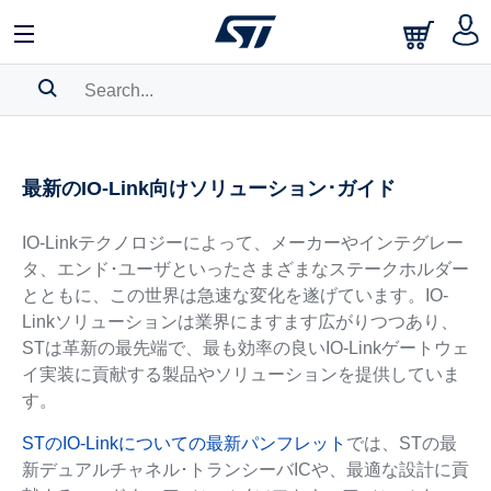
SEARCH HISTORY
最新のIO-Link向けソリューション･ガイド
BOOKMARK
Please
log in
to show your saved searches.
IO-Linkテクノロジーによって、メーカーやインテグレー
タ、エンド･ユーザといったさまざまなステークホルダー
とともに、この世界は急速な変化を遂げています。IO-
Linkソリューションは業界にますます広がりつつあり、
STは革新の最先端で、最も効率の良いIO-Linkゲートウェ
イ実装に貢献する製品やソリューションを提供していま
す。
STのIO-Linkについての最新パンフレット
では、STの最
新デュアルチャネル･トランシーバICや、最適な設計に貢