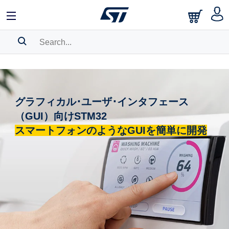
SEARCH HISTORY
BOOKMARK
グラフィカル･ユーザ･インタフェース
Please
log in
to show your saved searches.
（GUI）向けSTM32
スマートフォンのようなGUIを簡単に開発