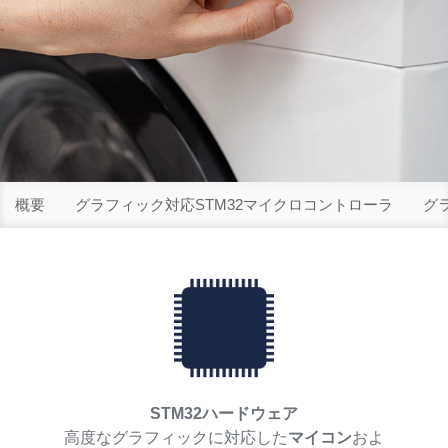
概要
グラフィック対応STM32マイクロコントローラ
グ
STM32ハードウェア
高度なグラフィックに対応した
マイコン
およ